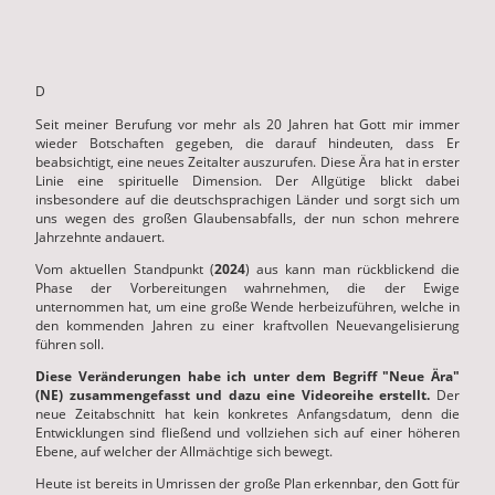
D
Seit meiner Berufung vor mehr als 20 Jahren hat Gott mir immer
wieder Botschaften gegeben, die darauf hindeuten, dass Er
beabsichtigt, eine neues Zeitalter auszurufen. Diese Ära hat in erster
Linie eine spirituelle Dimension. Der Allgütige blickt dabei
insbesondere auf die deutschsprachigen Länder und sorgt sich um
uns wegen des großen Glaubensabfalls, der nun schon mehrere
Jahrzehnte andauert.
Vom aktuellen Standpunkt (
2024
) aus kann man rückblickend die
Phase der Vorbereitungen wahrnehmen, die der Ewige
unternommen hat, um eine große Wende herbeizuführen, welche in
den kommenden Jahren zu einer kraftvollen Neuevangelisierung
führen soll.
Diese Veränderungen habe ich unter dem Begriff "Neue Ära"
(NE) zusammengefasst und dazu eine Videoreihe erstellt.
Der
neue Zeitabschnitt hat kein konkretes Anfangsdatum, denn die
Entwicklungen sind fließend und vollziehen sich auf einer höheren
Ebene, auf welcher der Allmächtige sich bewegt.
Heute ist bereits in Umrissen der große Plan erkennbar, den Gott für