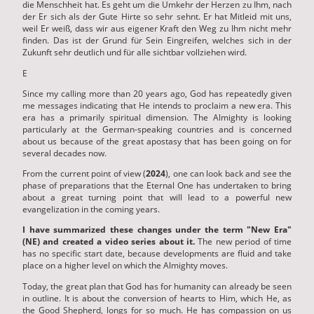
die Menschheit hat. Es geht um die Umkehr der Herzen zu Ihm, nach
der Er sich als der Gute Hirte so sehr sehnt. Er hat Mitleid mit uns,
weil Er weiß, dass wir aus eigener Kraft den Weg zu Ihm nicht mehr
finden. Das ist der Grund für Sein Eingreifen, welches sich in der
Zukunft sehr deutlich und für alle sichtbar vollziehen wird.
E
Since my calling more than 20 years ago, God has repeatedly given
me messages indicating that He intends to proclaim a new era. This
era has a primarily spiritual dimension. The Almighty is looking
particularly at the German-speaking countries and is concerned
about us because of the great apostasy that has been going on for
several decades now.
From the current point of view (
2024
), one can look back and see the
phase of preparations that the Eternal One has undertaken to bring
about a great turning point that will lead to a powerful new
evangelization in the coming years.
I have summarized these changes under the term "New Era"
(NE) and created a video series about it.
The new period of time
has no specific start date, because developments are fluid and take
place on a higher level on which the Almighty moves.
Today, the great plan that God has for humanity can already be seen
in outline. It is about the conversion of hearts to Him, which He, as
the Good Shepherd, longs for so much. He has compassion on us