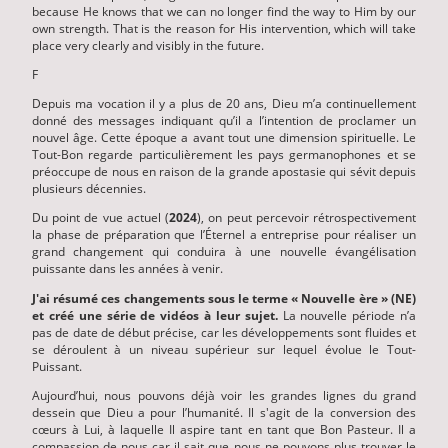
because He knows that we can no longer find the way to Him by our
own strength. That is the reason for His intervention, which will take
place very clearly and visibly in the future.
F
Depuis ma vocation il y a plus de 20 ans, Dieu m’a continuellement
donné des messages indiquant qu’il a l’intention de proclamer un
nouvel âge. Cette époque a avant tout une dimension spirituelle. Le
Tout-Bon regarde particulièrement les pays germanophones et se
préoccupe de nous en raison de la grande apostasie qui sévit depuis
plusieurs décennies.
Du point de vue actuel (
2024
), on peut percevoir rétrospectivement
la phase de préparation que l’Éternel a entreprise pour réaliser un
grand changement qui conduira à une nouvelle évangélisation
puissante dans les années à venir.
J'ai résumé ces changements sous le terme « Nouvelle ère » (NE)
et créé une série de vidéos à leur sujet.
La nouvelle période n’a
pas de date de début précise, car les développements sont fluides et
se déroulent à un niveau supérieur sur lequel évolue le Tout-
Puissant.
Aujourd’hui, nous pouvons déjà voir les grandes lignes du grand
dessein que Dieu a pour l’humanité. Il s'agit de la conversion des
cœurs à Lui, à laquelle Il aspire tant en tant que Bon Pasteur. Il a
compassion de nous car il sait que nous ne pouvons plus trouver le