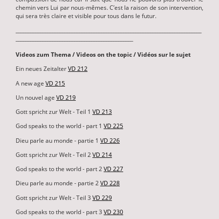
chemin vers Lui par nous-mêmes. C’est la raison de son intervention,
qui sera très claire et visible pour tous dans le futur.
____________________________________________________________________________
________________________________________________
Videos zum Thema / Videos on the topic / Vidéos sur le sujet
Ein neues Zeitalter
VD 212
A new age
VD 215
Un nouvel age
VD 219
Gott spricht zur Welt - Teil 1
VD 213
God speaks to the world - part 1
VD 225
Dieu parle au monde - partie 1
VD 226
Gott spricht zur Welt - Teil 2
VD 214
God speaks to the world - part 2
VD 227
Dieu parle au monde - partie 2
VD 228
Gott spricht zur Welt - Teil 3
VD 229
God speaks to the world - part 3
VD 230