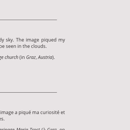
____________________________
dy sky. The image piqued my
 be seen in the clouds.
ge church
(in
Graz
,
Austria
).
____________________________
'image a piqué ma curiosité et
es.
lerinage Maria Trost
(à
Gra
z, en