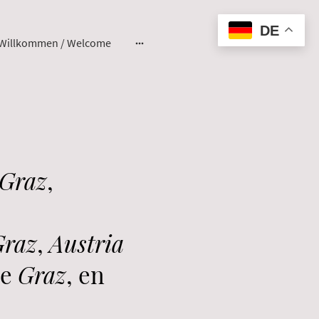
DE
Willkommen / Welcome
Graz
,
Graz
,
Austria
de
Graz
, en