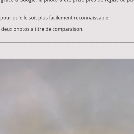
 pour qu'elle soit plus facilement reconnaissable.
s deux photos à titre de comparaison.
________________________________________________________