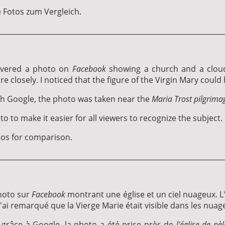
 Fotos zum Vergleich.
________________________________________________________________
covered a photo on
Facebook
showing a church and a clou
re closely. I noticed that the figure of the Virgin Mary could
ith Google, the photo was taken near the
Maria Trost pilgrima
o to make it easier for all viewers to recognize the subject.
tos for comparison.
________________________________________________________________
photo sur
Facebook
montrant une église et un ciel nuageux. L
 J'ai remarqué que la Vierge Marie était visible dans les nuag
grâce à Google, la photo a été prise près de
l'église de pè