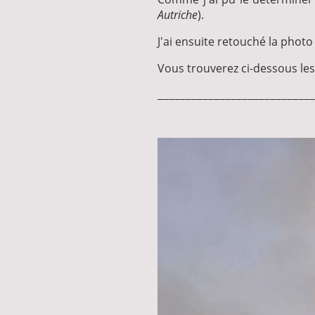
Autriche
).
J'ai ensuite retouché la photo
Vous trouverez ci-dessous le
____________________________