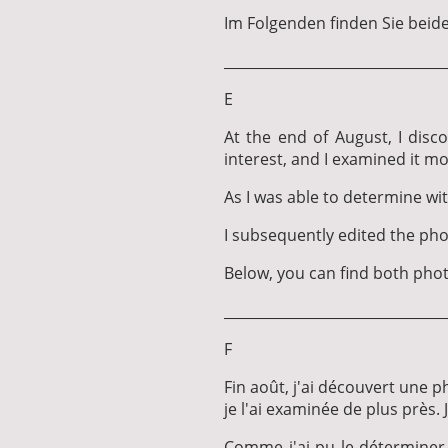
Im Folgenden finden Sie beide
________________________________
E
At the end of August, I dis
interest, and I examined it mo
As I was able to determine w
I subsequently edited the phot
Below, you can find both pho
________________________________
F
Fin août, j'ai découvert une 
je l'ai examinée de plus près.
Comme j'ai pu le déterminer 