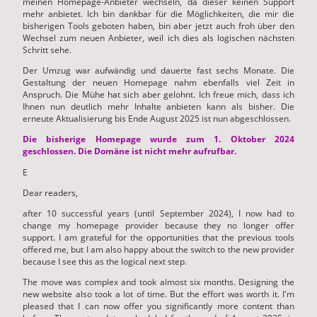
meinen Homepage-Anbieter wechseln, da dieser keinen Support
mehr anbietet. Ich bin dankbar für die Möglichkeiten, die mir die
bisherigen Tools geboten haben, bin aber jetzt auch froh über den
Wechsel zum neuen Anbieter, weil ich dies als logischen nächsten
Schritt sehe.
Der Umzug war aufwändig und dauerte fast sechs Monate. Die
Gestaltung der neuen Homepage nahm ebenfalls viel Zeit in
Anspruch. Die Mühe hat sich aber gelohnt. Ich freue mich, dass ich
Ihnen nun deutlich mehr Inhalte anbieten kann als bisher. Die
erneute Aktualisierung bis Ende August 2025 ist nun abgeschlossen.
Die bisherige Homepage wurde zum 1. Oktober 2024
geschlossen. Die Domäne ist nicht mehr aufrufbar.
E
Dear readers,
after 10 successful years (until September 2024), I now had to
change my homepage provider because they no longer offer
support. I am grateful for the opportunities that the previous tools
offered me, but I am also happy about the switch to the new provider
because I see this as the logical next step.
The move was complex and took almost six months. Designing the
new website also took a lot of time. But the effort was worth it. I'm
pleased that I can now offer you significantly more content than