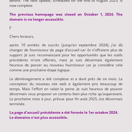
before. The next update, scheduled for the end of August 2025, is
now complete.
The previous homepage was closed on October 1, 2024. The
domain is no longer accessible.
F
Chers lecteurs,
après 10 années de succès (jusqu'en septembre 2024), j'ai dû
changer de fournisseur de page d'accueil car ils n'offraient plus de
support. Je suis reconnaissant pour les opportunités que les outils
précédents m'ont offertes, mais je suis désormais également
heureux de passer au nouveau fournisseur car je considère cela
comme une prochaine étape logique.
Le déménagement a été complexe et a duré près de six mois. La
conception du nouveau site web a également pris beaucoup de
temps. Mais l'effort en valait la peine. Je suis heureux de pouvoir
désormais vous proposer un contenu bien plus riche qu'auparavant.
La prochaine mise à jour, prévue pour fin août 2025, est désormais
terminée.
La page d'accueil précédente a été fermée le 1er octobre 2024.
Le domaine n'est plus accessible.