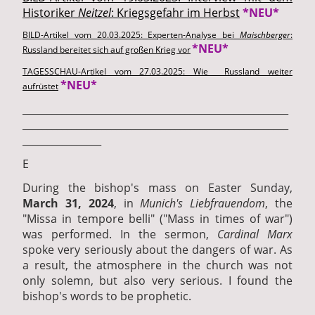
Historiker
Neitzel
: Kriegsgefahr im Herbst
*NEU*
BILD-Artikel vom 20.03.2025: Experten-Analyse bei
Maischberger
:
*NEU*
Russland bereitet sich auf großen Krieg vor
TAGESSCHAU-Artikel vom 27.03.2025: Wie Russland weiter
*NEU*
aufrüstet
______________________________________________________
______________________________________________________
________________
E
During the bishop's mass on Easter Sunday,
March 31, 2024
, in
Munich's Liebfrauendom
, the
"Missa in tempore belli" ("Mass in times of war")
was performed. In the sermon,
Cardinal Marx
spoke very seriously about the dangers of war. As
a result, the atmosphere in the church was not
only solemn, but also very serious. I found the
bishop's words to be prophetic.