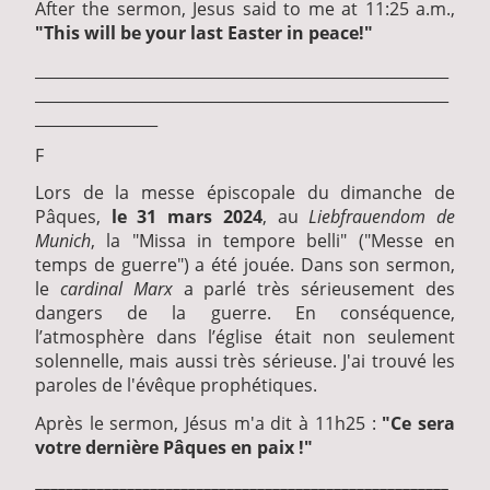
After the sermon, Jesus said to me at 11:25 a.m.,
"This will be your last Easter in peace!"
______________________________________________________
______________________________________________________
________________
F
Lors de la messe épiscopale du dimanche de
Pâques,
le 31 mars 2024
, au
Liebfrauendom de
Munich
, la "Missa in tempore belli" ("Messe en
temps de guerre") a été jouée. Dans son sermon,
le
cardinal Marx
a parlé très sérieusement des
dangers de la guerre. En conséquence,
l’atmosphère dans l’église était non seulement
solennelle, mais aussi très sérieuse. J'ai trouvé les
paroles de l'évêque prophétiques.
Après le sermon, Jésus m'a dit à 11h25 :
"Ce sera
votre dernière Pâques en paix !"
______________________________________________________